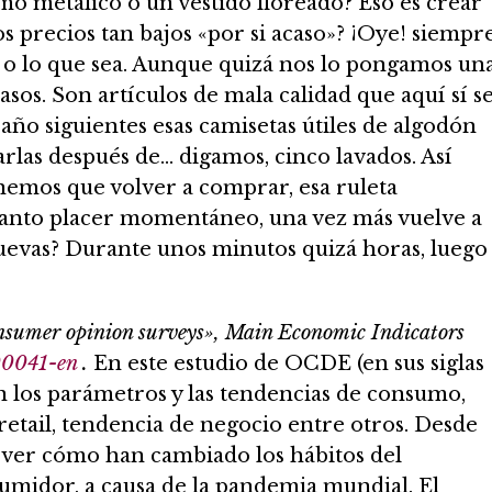
mo metálico o un vestido floreado? Eso es crear
s precios tan bajos «por si acaso»? ¡Oye! siempr
 o lo que sea. Aunque quizá nos lo pongamos un
asos. Son artículos de mala calidad que aquí sí s
l año siguientes esas camisetas útiles de algodón
rarlas después de… digamos, cinco lavados. Así
enemos que volver a comprar, esa ruleta
 tanto placer momentáneo, una vez más vuelve a
nuevas? Durante unos minutos quizá horas, luego
sumer opinion surveys», Main Economic Indicators
-00041-en
.
En este estudio de OCDE (en sus siglas
n los parámetros y las tendencias de consumo,
retail, tendencia de negocio entre otros. Desde
 ver cómo han cambiado los hábitos del
umidor, a causa de la pandemia mundial. El