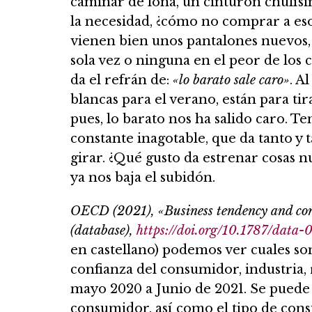
caminar de lona, un cinturón chulísi
la necesidad, ¿cómo no comprar a eso
vienen bien unos pantalones nuevos,
sola vez o ninguna en el peor de los c
da el refrán de:
«lo barato sale caro»
. A
blancas para el verano, están para ti
pues, lo barato nos ha salido caro. T
constante inagotable, que da tanto y
girar. ¿Qué gusto da estrenar cosas 
ya nos baja el subidón.
OECD (2021), «Business tendency and con
(database),
https://doi.org/10.1787/data
en castellano) podemos ver cuales so
confianza del consumidor, industria, 
mayo 2020 a Junio de 2021. Se puede
consumidor, así como el tipo de cons