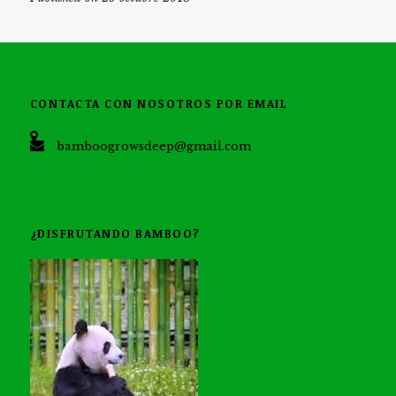
CONTACTA CON NOSOTROS POR EMAIL
bamboogrowsdeep@gmail.com
¿DISFRUTANDO BAMBOO?