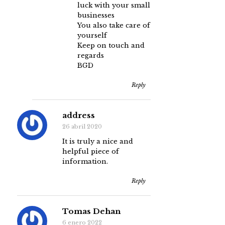
luck with your small
businesses
You also take care of
yourself
Keep on touch and
regards
BGD
Reply
address
26 abril 2020
It is truly a nice and
helpful piece of
information.
Reply
Tomas Dehan
6 enero 2022