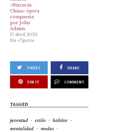
«Nixon in
China» ópera
compuesta
por John
Adams.
17 abril 2023
En «Ópera»
TWEET
SHARE
PIN IT
COMMENT
TAGGED
·
·
·
juventud
estilo
hábitos
·
·
mentalidad
modas