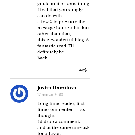
guide in it or something.
I feel that you simply
can do with
a few % to pressure the
message house a bit, but
other than that,
this is wonderful blog. A
fantastic read. I’ll
definitely be
back.
Reply
Justin Hamilton
17 marzo 2020
Long time reader, first
time commenter — so,
thought
I’d drop a comment.. —
and at the same time ask
for a favor.