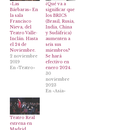
«Las
¿Qué va a
Bárbaras» En
significar que
la sala
los BRICS
Francisco
(Brasil, Rusia,
Nieva, del
India, China
Teatro Valle-
y Sudáfrica)
Inclán. Hasta
aumenten a
el 24 de
seis sus
Noviembre.
miembros?
2 noviembre
Se hará
2019
efectivo en
En «Teatro»
enero 2024.
30
noviembre
2023
En «Asia»
Teatro Real
estrena en
Madrid