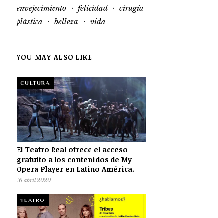
·
·
envejecimiento
felicidad
cirugía
·
·
plástica
belleza
vida
YOU MAY ALSO LIKE
CULTURA
El Teatro Real ofrece el acceso
gratuito a los contenidos de My
Opera Player en Latino América.
16 abril 2020
TEATRO