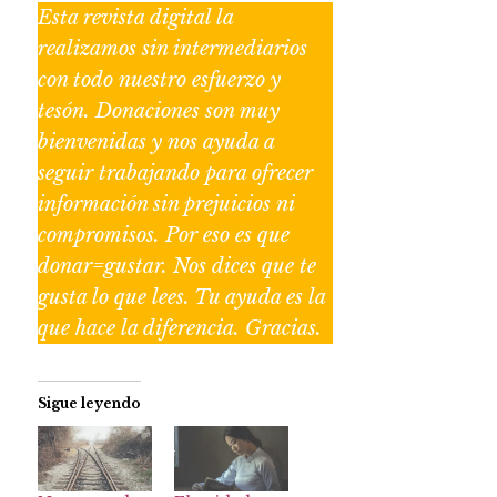
Esta revista digital la
realizamos sin intermediarios
con todo nuestro esfuerzo y
tesón. Donaciones son muy
bienvenidas y nos ayuda a
seguir trabajando para ofrecer
información sin prejuicios ni
compromisos. Por eso es que
donar=gustar. Nos dices que te
gusta lo que lees. Tu ayuda es la
que hace la diferencia. Gracias.
Sigue leyendo