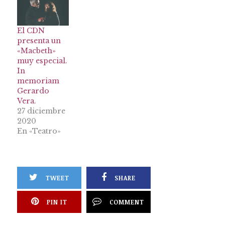
El CDN
presenta un
«Macbeth»
muy especial.
In
memoriam
Gerardo
Vera.
27 diciembre
2020
En «Teatro»
TWEET
SHARE
PIN IT
COMMENT