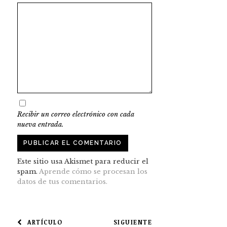
Recibir un correo electrónico con cada
nueva entrada.
Este sitio usa Akismet para reducir el
spam.
Aprende cómo se procesan los
datos de tus comentarios.
NAVEGACIÓN
ARTÍCULO
SIGUIENTE