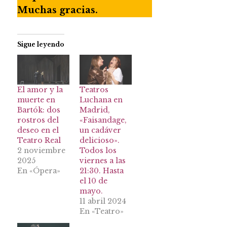
Muchas gracias.
Sigue leyendo
El amor y la
Teatros
muerte en
Luchana en
Bartók: dos
Madrid,
rostros del
«Faisandage,
deseo en el
un cadáver
Teatro Real
delicioso».
2 noviembre
Todos los
2025
viernes a las
En «Ópera»
21:30. Hasta
el 10 de
mayo.
11 abril 2024
En «Teatro»