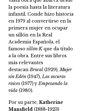
vasta obra que abarca desde
la poesía hasta la literatura
infantil, Conde hizo historia
en 1979 al convertirse en la
primera mujer en ocupar
un sillón en la Real
Academia Española, el
famoso
sillón K
que da título
a la obra. Entre sus libros
más relevantes
destacan
Brocal
(1929),
Mujer
sin Edén
(1947),
Las oscuras
raíces
(1977) y
Empezando la
vida
(1980).
Por su parte,
Katherine
Mansfield
(1888-1923)