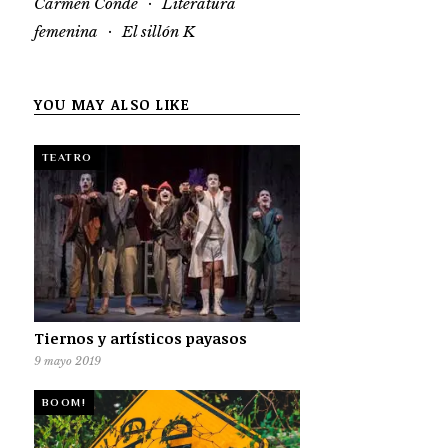
·
Carmen Conde
Literatura
·
femenina
El sillón K
YOU MAY ALSO LIKE
TEATRO
Tiernos y artísticos payasos
9 mayo 2019
BOOM!