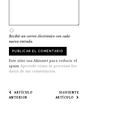
Recibir un correo electrónico con cada
nueva entrada.
Este sitio usa Akismet para reducir el
spam.
Aprende cómo se procesan los
datos de tus comentarios.
NAVEGACIÓN
ARTÍCULO
SIGUIENTE
ANTERIOR
ARTÍCULO
DE
ENTRADAS