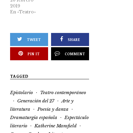
2019
En «Teatro»
TWEET
SHARE
PIN IT
COMMENT
TAGGED
·
Epistolario
Teatro contemporáneo
·
·
Generación del 27
Arte y
·
·
literatura
Poesía y danza
·
Dramaturgia española
Espectáculo
·
·
literario
Katherine Mansfield