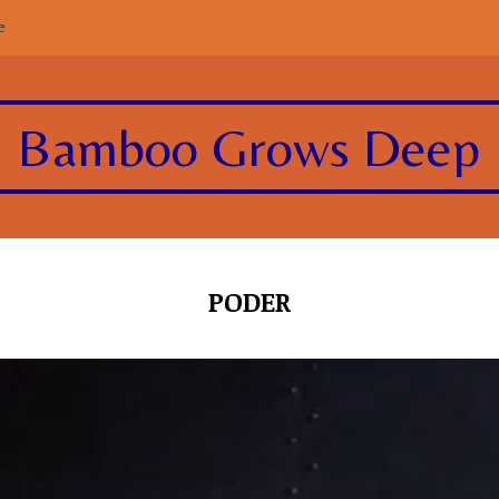
e
Bamboo Grows Deep
PODER