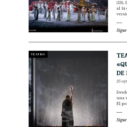
(13),
al 14
vers
Sigue
TE
TEATRO
«QU
DE
25 sep
Desde
una v
El po
Sigue