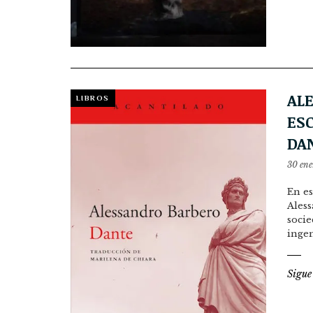
AL
LIBROS
ES
DAN
30 ene
En es
Aless
socie
ingen
Sigue