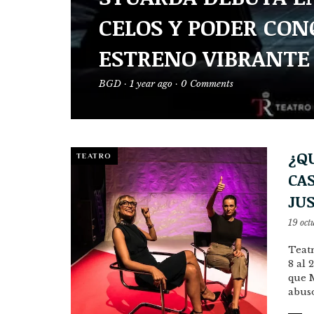
CELOS Y PODER CON
ESTRENO VIBRANTE
BGD
·
1 year ago
·
0 Comments
¿Q
TEATRO
CAS
JUS
19 oct
Teatr
8 al 
que M
abus