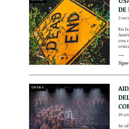
US
DE
5 mar
En la
Améri
con r
retir
Sigue
AID
ÓPERA
DEL
CO
28 oct
Se of