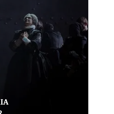
IA
R,