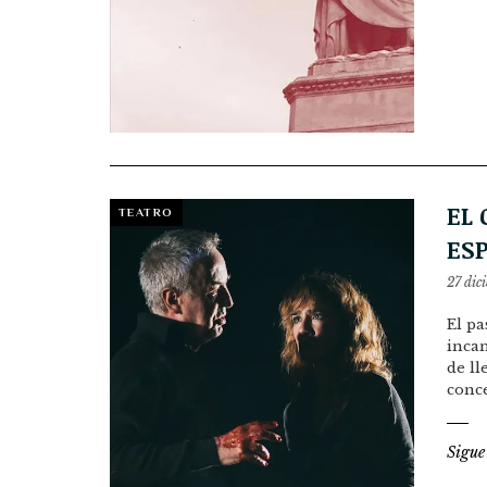
EL
TEATRO
ES
27 dic
El pa
incan
de ll
conc
Sigue