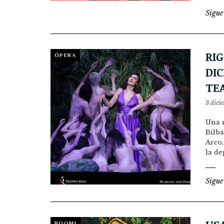
Sigue
RIG
ÓPERA
DIC
TE
3 dici
Una 
Bilba
Arco,
la de
Sigue
BOOM!