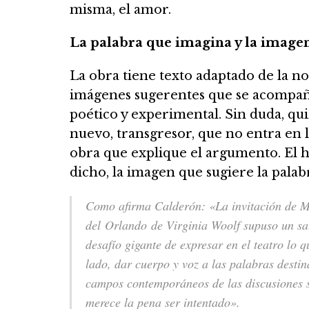
misma, el amor.
La palabra que imagina y la image
La obra tiene texto adaptado de la no
imágenes sugerentes que se acompañ
poético y experimental. Sin duda, quiz
nuevo, transgresor, que no entra en 
obra que explique el argumento. El h
dicho, la imagen que sugiere la palab
Como afirma Calderón:
«La invitación de M
del Orlando de Virginia Woolf supuso un salt
desafío gigante de expresar en el teatro lo 
lado, dar cuerpo y voz a las palabras destin
campos contemporáneos de las discusiones so
merece la pena ser intentado».