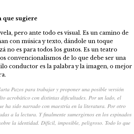
n que sugiere
vela, pero ante todo es visual. Es un camino de
an con música y texto, dándole un toque
á no es para todos los gustos. Es un teatro
los convencionalismos de lo que debe ser una
ilo conductor es la palabra y la imagen, o mejor
ra.
arta Pazos para trabajar y proponer una posible versión
o acrobático con distintas dificultades. Por un lado, el
que ha sido narrado con maestría en la literatura. Por otro
adas a la lectura. Y finalmente sumergirnos en los espinados
bre la identidad. Difícil, imposible, peligroso. Todo lo que