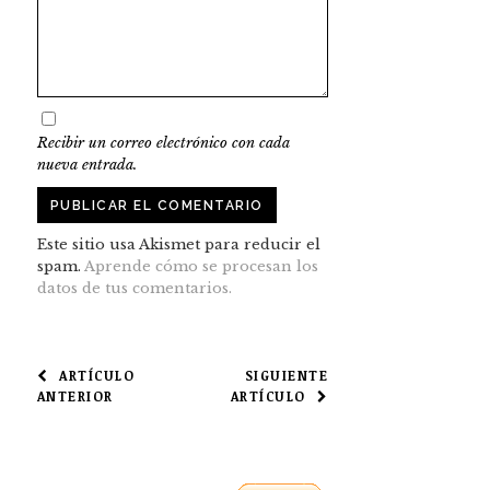
Recibir un correo electrónico con cada
nueva entrada.
Este sitio usa Akismet para reducir el
spam.
Aprende cómo se procesan los
datos de tus comentarios.
NAVEGACIÓN
ARTÍCULO
SIGUIENTE
ANTERIOR
ARTÍCULO
DE
ENTRADAS