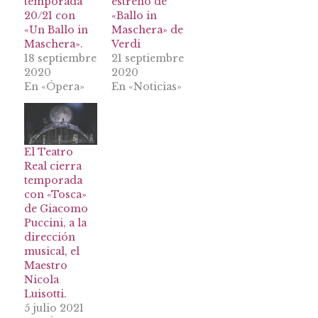
temporada
estreno de
20/21 con
«Ballo in
«Un Ballo in
Maschera» de
Maschera».
Verdi
18 septiembre
21 septiembre
2020
2020
En «Ópera»
En «Noticias»
El Teatro
Real cierra
temporada
con «Tosca»
de Giacomo
Puccini, a la
dirección
musical, el
Maestro
Nicola
Luisotti.
5 julio 2021