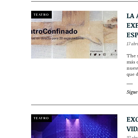
LA
TEATRO
EXP
ES
17 abr
The 
más 
nuest
que 
Sigue
EX
TEATRO
VID
27 abr