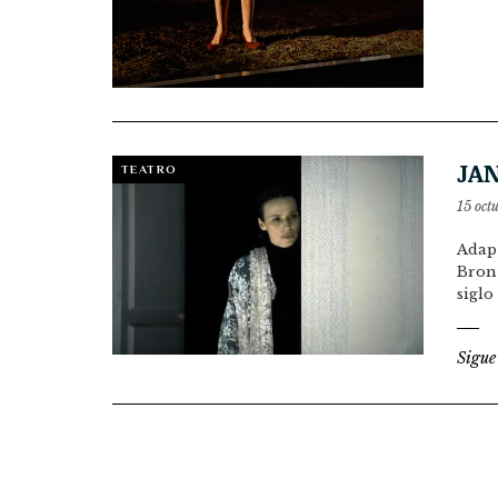
JAN
TEATRO
15 oct
Adapt
Bront
siglo
Sigue