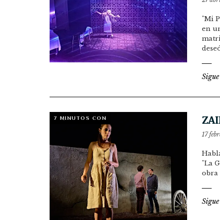
"Mi P
en un
matri
dese
Sigue
ZAI
7 MINUTOS CON
17 feb
Habla
"La G
obra 
Sigue