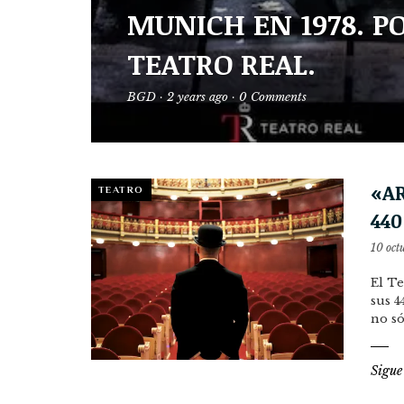
MUNICH EN 1978. P
TEATRO REAL.
BGD
·
2 years ago
·
0 Comments
«A
TEATRO
440
10 oct
El Te
sus 4
no só
Sigue