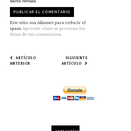
nueva entrada.
Este sitio usa Akismet para reducir el
spam.
Aprende cómo se procesan los
datos de tus comentarios.
NAVEGACIÓN
ARTÍCULO
SIGUIENTE
ANTERIOR
ARTÍCULO
DE
ENTRADAS
CATEGORÍAS