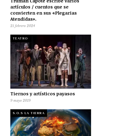
Truman Capote escribe varios
artículos / cuentos que se
convierten en sus «Plegarias
Atendidas».
21 febrero 2024
TEATRO
Tiernos y artísticos payasos
9 mayo 2019
S.O.S LA TIERRA