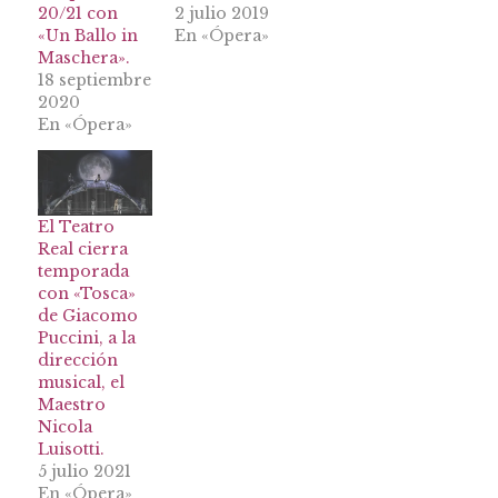
20/21 con
2 julio 2019
«Un Ballo in
En «Ópera»
Maschera».
18 septiembre
2020
En «Ópera»
El Teatro
Real cierra
temporada
con «Tosca»
de Giacomo
Puccini, a la
dirección
musical, el
Maestro
Nicola
Luisotti.
5 julio 2021
En «Ópera»