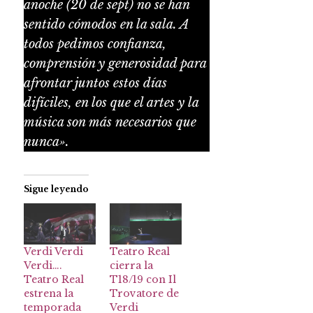
anoche (20 de sept) no se han
sentido cómodos en la sala. A
todos pedimos confianza,
comprensión y generosidad para
afrontar juntos estos días
difíciles, en los que el artes y la
música son más necesarios que
nunca».
Sigue leyendo
Verdi Verdi
Teatro Real
Verdi….
cierra la
Teatro Real
T18/19 con Il
estrena la
Trovatore de
temporada
Verdi