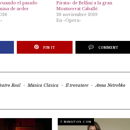
cuando el pasado
Pirata» de Bellini a la gran
mina de arder
Montserrat Caballé.
2026
26 noviembre 2019
»
En «Ópera»
PIN IT
COMMENT
·
·
·
eatro Real
Música Clásica
Il trovatore
Anna Netrebko
7 MINUTOS CON