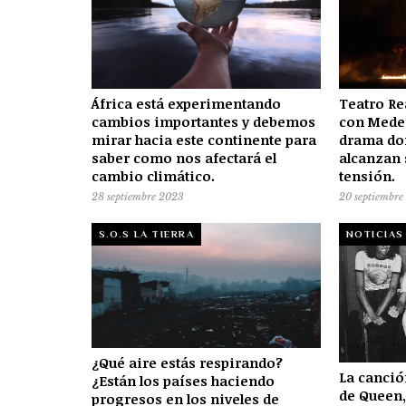
África está experimentando
Teatro Re
cambios importantes y debemos
con Medea
mirar hacia este continente para
drama do
saber como nos afectará el
alcanzan
cambio climático.
tensión.
28 septiembre 2023
20 septiembre
S.O.S LA TIERRA
NOTICIAS
¿Qué aire estás respirando?
La canci
¿Están los países haciendo
de Queen,
progresos en los niveles de