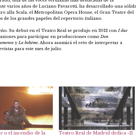
ratto, una de las voces verdianas más destacadas de la
te varios años de Luciano Pavarotti, ha desarrollado una sólid
ro alla Scala, el Metropolitan Opera House, el Gran Teatre del
 de los grandes papeles del repertorio italiano.
ño. Su debut en el Teatro Real se produjo en 2012 con
I due
casiones para participar en producciones como
Don
domeneo
y
La bohème
. Ahora asumirá el reto de interpretar a
vistas para este mes de julio.
re o el incendio de la
Teatro Real de Madrid dedica «Il