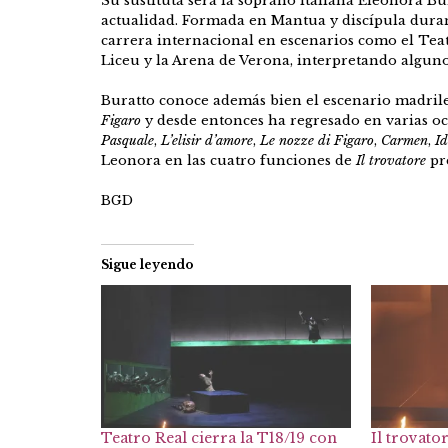
Su sustituta será la soprano italiana Eleonora Bu
actualidad. Formada en Mantua y discípula duran
carrera internacional en escenarios como el Teat
Liceu y la Arena de Verona, interpretando algunos
Buratto conoce además bien el escenario madrile
Figaro
y desde entonces ha regresado en varias o
Pasquale
,
L’elisir d’amore
,
Le nozze di Figaro
,
Carmen
,
I
Leonora en las cuatro funciones de
Il trovatore
pre
BGD
Sigue leyendo
Teatro Real cierra la T18/19 con
Il trovato