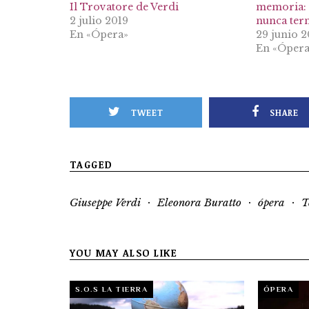
Il Trovatore de Verdi
memoria: 
2 julio 2019
nunca ter
En «Ópera»
29 junio 
En «Ópera
TWEET
SHARE
TAGGED
·
·
·
Giuseppe Verdi
Eleonora Buratto
ópera
T
YOU MAY ALSO LIKE
S.O.S LA TIERRA
ÓPERA