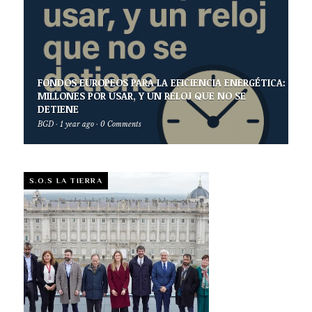
FONDOS EUROPEOS PARA LA EFICIENCIA ENERGÉTICA:
MILLONES POR USAR, Y UN RELOJ QUE NO SE
DETIENE
BGD
·
1 year ago
·
0 Comments
S.O.S LA TIERRA