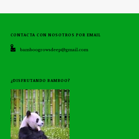
CONTACTA CON NOSOTROS POR EMAIL
bamboogrowsdeep@gmail.com
¿DISFRUTANDO BAMBOO?