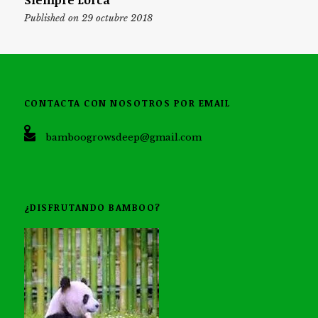
Published on 29 octubre 2018
CONTACTA CON NOSOTROS POR EMAIL
bamboogrowsdeep@gmail.com
¿DISFRUTANDO BAMBOO?