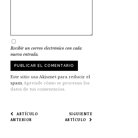
Recibir un correo electrónico con cada
nueva entrada.
Este sitio usa Akismet para reducir el
spam.
Aprende cómo se procesan los
datos de tus comentarios.
NAVEGACIÓN
ARTÍCULO
SIGUIENTE
ANTERIOR
ARTÍCULO
DE
ENTRADAS