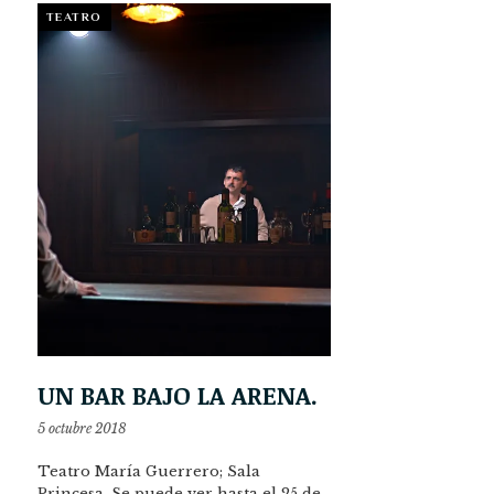
TEATRO
UN BAR BAJO LA ARENA.
5 octubre 2018
Teatro María Guerrero; Sala
Princesa. Se puede ver hasta el 25 de