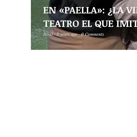
EN «PAELLA»: ¿LA V
TEATRO EL QUE IMIT
BGD
·
2 years ago
·
0 Comments