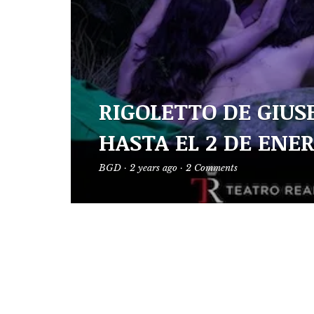
RIGOLETTO DE GIUS
HASTA EL 2 DE ENER
BGD
·
2 years ago
·
2 Comments