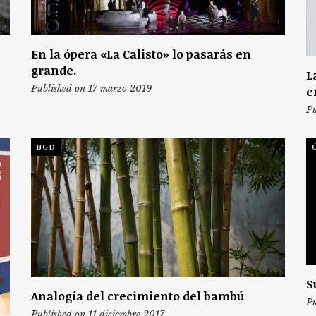
En la ópera «La Calisto» lo pasarás en
grande.
L
Published on 17 marzo 2019
e
Pu
BGD
S
Analogía del crecimiento del bambú
Pu
Published on 11 diciembre 2017