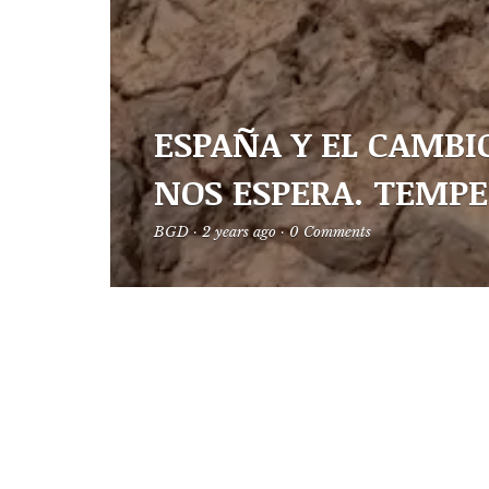
ESPAÑA Y EL CAMBI
NOS ESPERA. TEMPE
BGD
·
2 years ago
·
0 Comments