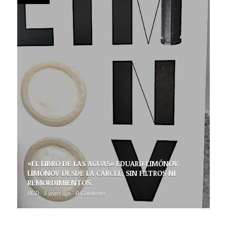
«EL LIBRO DE LAS AGUAS» EDUARD LIMÓNOV.
LIMÓNOV DESDE LA CÁRCEL, SIN FILTROS NI
REMORDIMIENTOS.
BGD
·
3 years ago
·
0 Comments