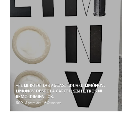
«EL LIBRO DE LAS AGUAS» EDUARD LIMÓNOV.
LIMÓNOV DESDE LA CÁRCEL, SIN FILTROS NI
REMORDIMIENTOS.
BGD
·
3 years ago
·
0 Comments