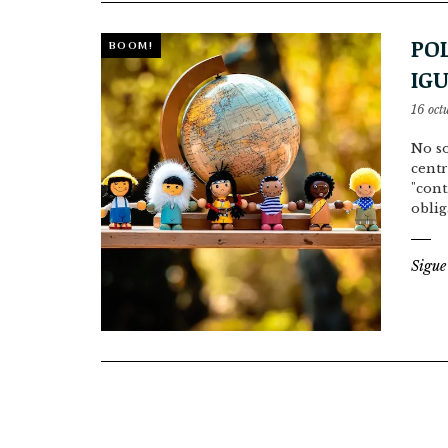
PO
BOOM!
IGU
16 oct
No so
centr
"cont
obli
Sigue