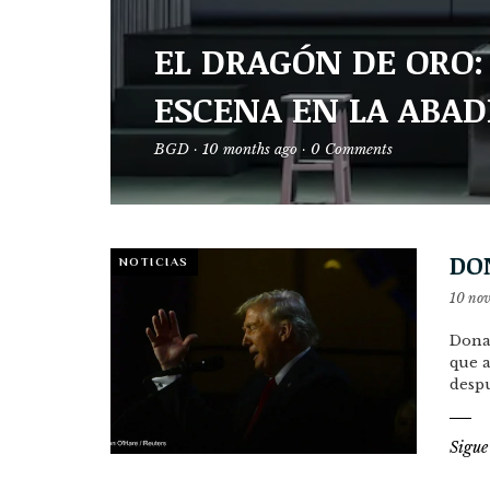
EL DRAGÓN DE ORO: 
ESCENA EN LA ABAD
BGD
·
10 months ago
·
0 Comments
DO
NOTICIAS
10 no
Donal
que a
despu
Sigue