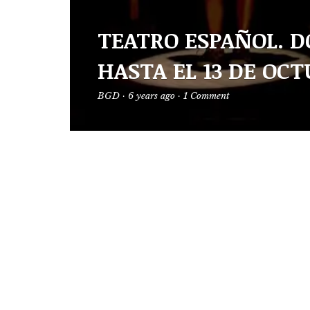
TEATRO ESPAÑOL. D
HASTA EL 13 DE OCT
BGD
·
6 years ago
·
1 Comment