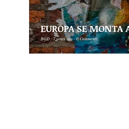
EUROPA SE MONTA A
BGD
·
7 years ago
·
0 Comments