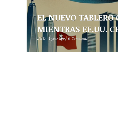
EL NUEVO TABLERO 
MIENTRAS EE.UU. C
BGD
·
1 year ago
·
0 Comments