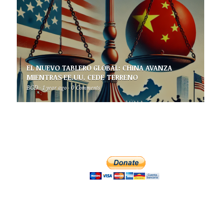
EL NUEVO TABLERO GLOBAL: CHINA AVANZA
MIENTRAS EE.UU. CEDE TERRENO
BGD
·
1 year ago
·
0 Comments