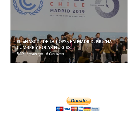
EL «FIASCO» DE LA COP25 EN MADRID. MUCHA
CUMBRE Y POCAS NUECES.
BGD
·
6 years ago
·
0 Comments