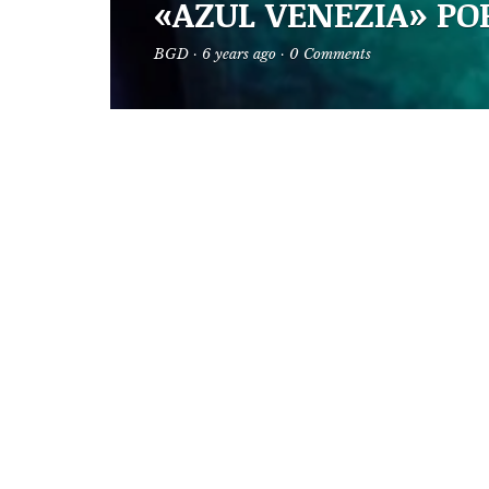
«AZUL VENEZIA» PO
BGD
·
6 years ago
·
0 Comments