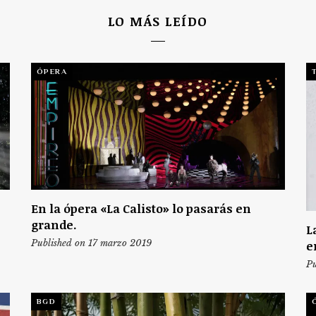
LO MÁS LEÍDO
ÓPERA
En la ópera «La Calisto» lo pasarás en
grande.
L
Published on 17 marzo 2019
e
Pu
BGD