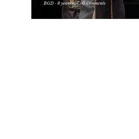
BGD
·
8 years ago
·
0 Comments