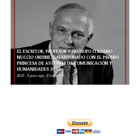
EL ESCRITOR, PROFESOR Y FILÓSOFO ITALIANO
NUCCIO ORDINE, GALARDONADO CON EL PREMIO
PRINCESA DE ASTURIAS DE COMUNICACIÓN Y
HUMANIDADES 2023.
BGD
·
3 years ago
·
2 Comments