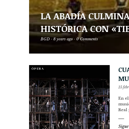
LA ABADÍA CULMINA
HISTÓRICA CON «TI
BGD
·
8 years ago
·
0 Comments
CU
ÓPERA
MU
15 feb
En el
music
Real 
Sigue