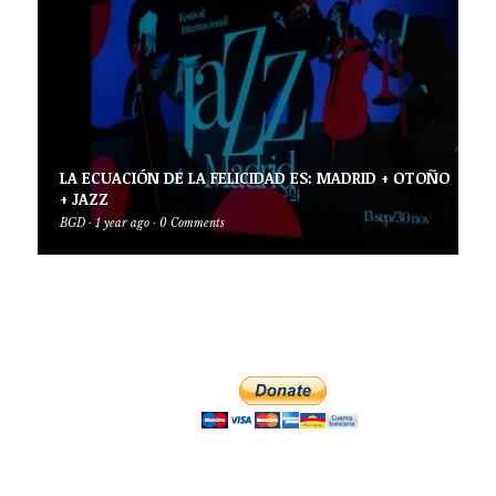
LA ECUACIÓN DE LA FELICIDAD ES: MADRID + OTOÑO
+ JAZZ
BGD
·
1 year ago
·
0 Comments