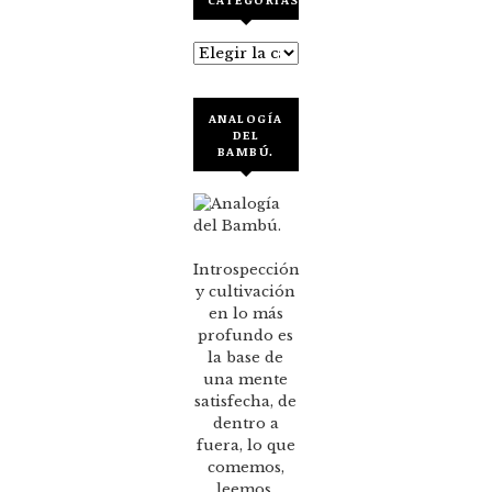
Categorías
ANALOGÍA
DEL
BAMBÚ.
Introspección
y cultivación
en lo más
profundo es
la base de
una mente
satisfecha, de
dentro a
fuera, lo que
comemos,
leemos,