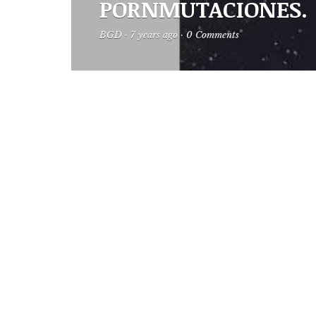
PORNMUTACIONES.
BGD
·
7 years ago
·
0 Comments