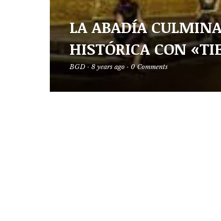
LA ABADÍA CULMINA
HISTÓRICA CON «TI
BGD
·
8 years ago
·
0 Comments