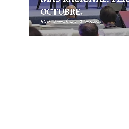
OCTUBRE.
BGD
·
9 months ago
·
2 Comments