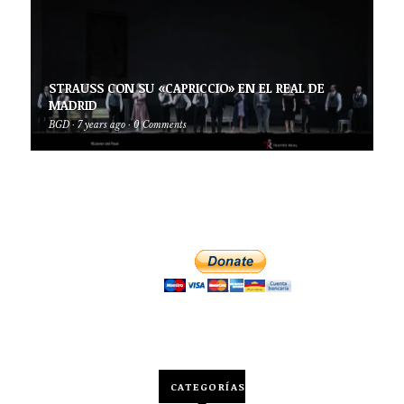
STRAUSS CON SU «CAPRICCIO» EN EL REAL DE
MADRID
BGD
·
7 years ago
·
0 Comments
CATEGORÍAS