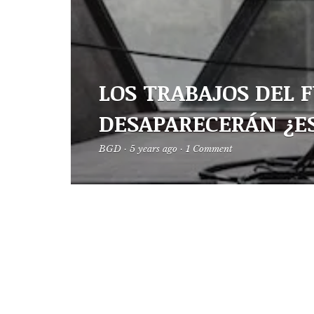
LOS TRABAJOS DEL 
DESAPARECERÁN ¿E
BGD
·
5 years ago
·
1 Comment