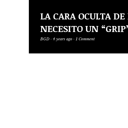
LA CARA OCULTA DE 
NECESITO UN “GRIP”
BGD
·
4 years ago
·
1 Comment