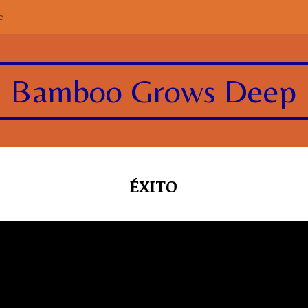
e
Bamboo Grows Deep
ÉXITO