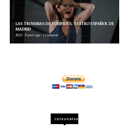
LAS TROYANAS DE EURÍPIDES. TEATRO ESPAÑOL DE
MADRID
BGD
·
8 years ago
·
1 Comment
CATEGORÍAS