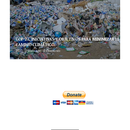
COP 27. INICIATIVAS Y OBJETIVOS PARA MINIMIZAR EL
CAMBIO CLIMÁTICO.
BGD
·
3 years ago
·
0 Comments