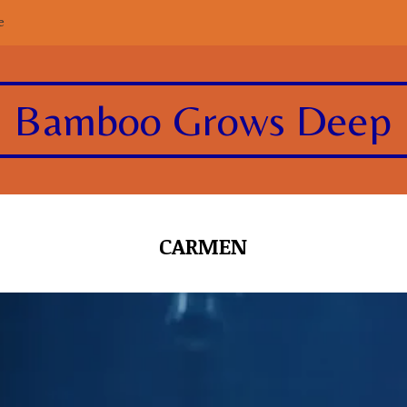
e
Bamboo Grows Deep
CARMEN