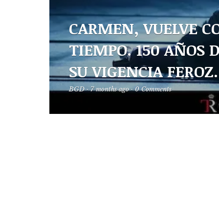
CARMEN, VUELVE C
TIEMPO. 150 AÑOS 
SU VIGENCIA FEROZ.
BGD
·
7 months ago
·
0 Comments