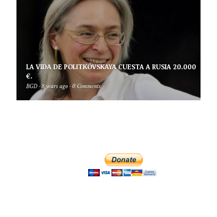
LA VIDA DE POLITKÓVSKAYA CUESTA A RUSIA 20.000
€.
BGD
·
8 years ago
·
0 Comments