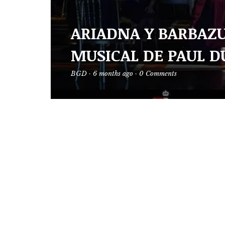
ARIADNA Y BARBAZU
MUSICAL DE PAUL D
BGD
·
6 months ago
·
0 Comments