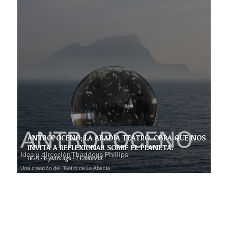
ANTROPOCENO; LA ABADÍA TEATRO. OBRA QUE NOS
INVITA A REFLEXIONAR SOBRE EL PLANETA.
BGD
·
6 years ago
·
1 Comment