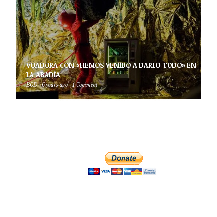
VOADORA CON «HEMOS VENIDO A DARLO TODO» EN
LA ABADÍA
BGD
·
6 years ago
·
1 Comment