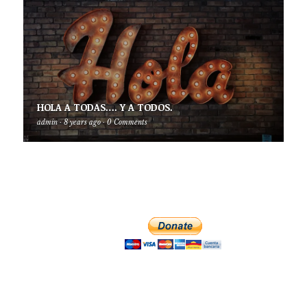
HOLA A TODAS…. Y A TODOS.
admin
·
8 years ago
·
0 Comments